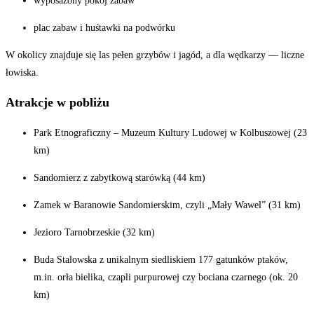
wyposażony pokój zabaw
plac zabaw i huśtawki na podwórku
W okolicy znajduje się las pełen grzybów i jagód, a dla wędkarzy — liczne
łowiska.
Atrakcje w pobliżu
Park Etnograficzny – Muzeum Kultury Ludowej w Kolbuszowej (23
km)
Sandomierz z zabytkową starówką (44 km)
Zamek w Baranowie Sandomierskim, czyli „Mały Wawel” (31 km)
Jezioro Tarnobrzeskie (32 km)
Buda Stalowska z unikalnym siedliskiem 177 gatunków ptaków,
m.in. orła bielika, czapli purpurowej czy bociana czarnego (ok. 20
km)